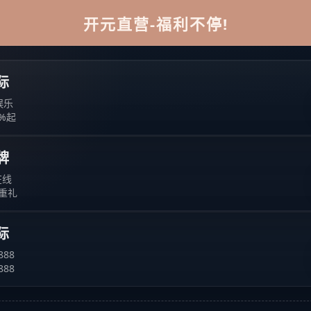
开元直营-福利不停!
际
娱乐
%起
牌
在线
重礼
际
88
88